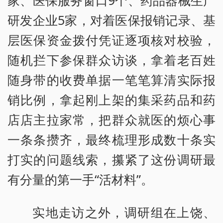
家、医保服务窗口9个、药品器械生产
研发企业5家，对着医保报销记录、基
层医保资金拨付凭证逐项核对校验，
随机拦下参保群众访谈，拿着老百姓
随身带的收费单据一笔笔算清实际报
销比例，拿起刚上架的集采药品和药
店店主拉家常，把群众就医的烦心事
一条条攒齐，最终梳理形成数十条实
打实的问题线索，攥紧了这份调研最
有分量的第一手“活材料”。
实地走访之外，调研组在上饶、