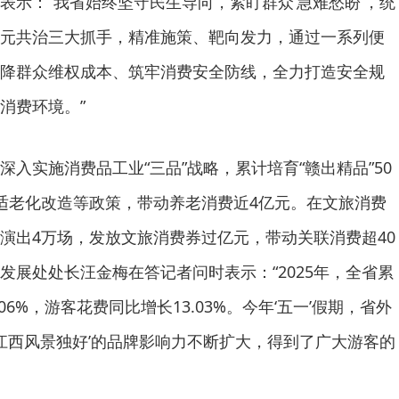
表示：“我省始终坚守民生导向，紧盯群众‘急难愁盼’，统
元共治三大抓手，精准施策、靶向发力，通过一系列便
降群众维权成本、筑牢消费安全防线，全力打造安全规
消费环境。”
入实施消费品工业“三品”战略，累计培育“赣出精品”50
适老化改造等政策，带动养老消费近4亿元。在文旅消费
演出4万场，发放文旅消费券过亿元，带动关联消费超40
发展处处长汪金梅在答记者问时表示：“2025年，全省累
6%，游客花费同比增长13.03%。今年‘五一’假期，省外
，‘江西风景独好’的品牌影响力不断扩大，得到了广大游客的