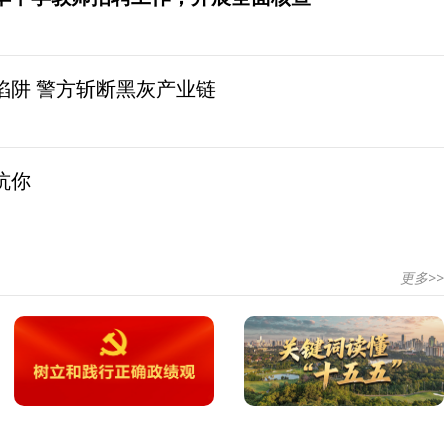
陷阱 警方斩断黑灰产业链
坑你
更多>>