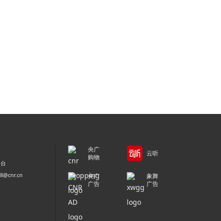
央广
云听
购物
平台
@cnr.cn
央广
象舞
广告
广告