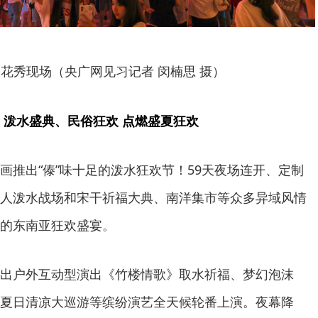
花秀现场（央广网见习记者 闵楠思 摄）
 泼水盛典、民俗狂欢 点燃盛夏狂欢
画推出“傣”味十足的泼水狂欢节！59天夜场连开、定制
人泼水战场和宋干祈福大典、南洋集市等众多异域风情
的东南亚狂欢盛宴。
出户外互动型演出《竹楼情歌》取水祈福、梦幻泡沫
夏日清凉大巡游等缤纷演艺全天候轮番上演。夜幕降