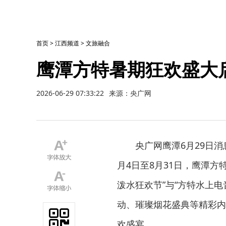
首页
>
江西频道
>
文旅融合
鹰潭方特暑期狂欢盛大
2026-06-29 07:33:22
来源：央广网
央广网鹰潭6月29日
月4日至8月31日，鹰潭方
泼水狂欢节”与“方特水上
动、璀璨烟花盛典等精彩内
欢盛宴。