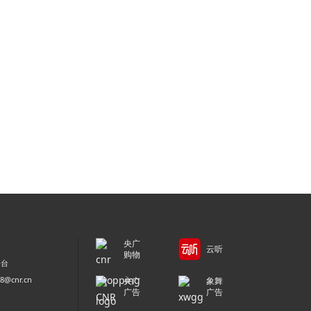
央广
云听
购物
平台
@cnr.cn
央广
象舞
广告
广告