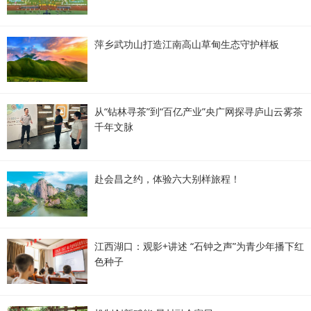
萍乡武功山打造江南高山草甸生态守护样板
从“钻林寻茶”到“百亿产业”央广网探寻庐山云雾茶
千年文脉
赴会昌之约，体验六大别样旅程！
江西湖口：观影+讲述 “石钟之声”为青少年播下红
色种子