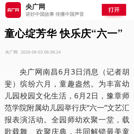
央广网
讲好中国故事 传播中国声音
童心绽芳华 快乐庆“六一”
源：央广网
2026-06-03 06:36:24
央广网南昌6月3日消息（记者胡
斐）缤纷六月，童趣盎然。为丰富幼
儿园校园文化生活，6月2日，豫章师
范学院附属幼儿园举行庆“六一”文艺汇
报表演活动。全园师幼欢聚一堂，载
歌载舞、欢聚庆典，共同解锁最美童