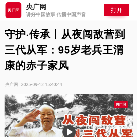
央广网
讲好中国故事 传播中国声音
守护·传承丨从夜闯敌营到
三代从军：95岁老兵王渭
康的赤子家风
源：央广网
2025-09-12 15:40:44
播
放