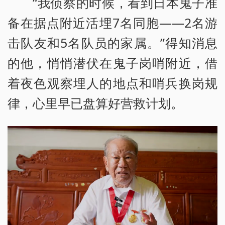
“我侦察的时候，看到日本鬼子准
备在据点附近活埋7名同胞——2名游
击队友和5名队员的家属。”得知消息
的他，悄悄潜伏在鬼子岗哨附近，借
着夜色观察埋人的地点和哨兵换岗规
律，心里早已盘算好营救计划。