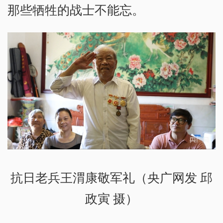
那些牺牲的战士不能忘。
抗日老兵王渭康敬军礼（央广网发 邱
政寅 摄）