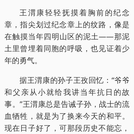
王渭康轻轻抚摸着胸前的纪念
章，指尖划过纪念章上的纹路，像是
在触摸当年四明山区的泥土——那泥
土里曾埋着同胞的呼吸，也见证着少
年的勇气。
据王渭康的孙子王孜回忆：“爷爷
和父亲从小就给我讲当年抗日的故
事。”王渭康总是告诫子孙，战士的流
血牺牲，就是为了换来今天的和平。
现在日子好了，可那段历史不能忘，