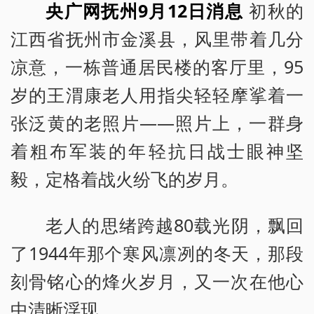
央广网抚州9月12日消息
初秋的
江西省抚州市金溪县，风里带着几分
凉意，一栋普通居民楼的客厅里，95
岁的王渭康老人用指尖轻轻摩挲着一
张泛黄的老照片——照片上，一群身
着粗布军装的年轻抗日战士眼神坚
毅，定格着战火纷飞的岁月。
老人的思绪跨越80载光阴，飘回
了1944年那个寒风凛冽的冬天，那段
刻骨铭心的烽火岁月，又一次在他心
中清晰浮现。