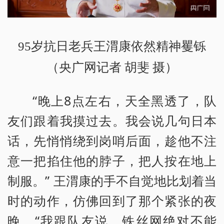
95岁抗日老兵王渭康依然精神矍铄
（央广网记者 胡斐 摄）
“晚上8点左右，天全黑透了，队
友们跟着我摸过去。我会说几句日本
话，先悄悄绕到岗哨后面，趁他不注
意一把掐住他的脖子，把人按在地上
制服。” 王渭康的手不自觉地比划着当
时的动作，仿佛回到了那个紧张的夜
晚，“我跟队友说，铁丝网绝对不能