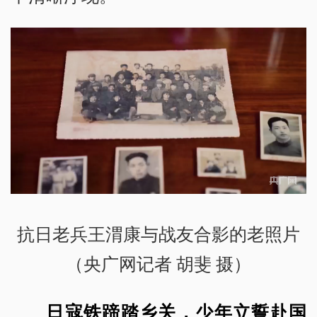
抗日老兵王渭康与战友合影的老照片
（央广网记者 胡斐 摄）
日寇铁蹄踏乡关，少年立誓赴国