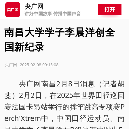
央广网
讲好中国故事 传播中国声音
南昌大学学子李晨洋创全
国新纪录
源：央广网
2025-02-08 09:13:08
央广网南昌2月8日消息（记者胡
斐）2月2日，在2025年世界田径巡回
赛法国卡昂站举行的撑竿跳高专项赛P
erch'Xtrem中，中国田径运动员、南