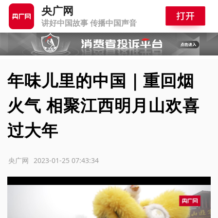
央广网
讲好中国故事 传播中国声音
年味儿里的中国｜重回烟
火气 相聚江西明月山欢喜
过大年
源：央广网
2023-01-25 07:43:34