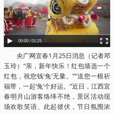
00:00 / 01:25
央广网宜春1月25日消息（记者邓
玉玲）“亲，新年快乐！红包墙选一个
红包，祝您钱‘兔’无量。”“送您一根祈
福带，一起‘兔’个好运。”近日，江西宜
春明月山游客络绎不绝，景区活动现
场欢歌笑语、此起彼伏，节日氛围浓