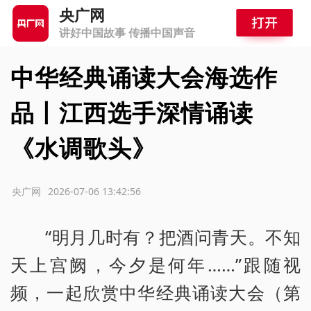
央广网
讲好中国故事 传播中国声音
中华经典诵读大会海选作
品丨江西选手深情诵读
《水调歌头》
源：央广网
2026-07-06 13:42:56
“明月几时有？把酒问青天。不知
天上宫阙，今夕是何年……”跟随视
频，一起欣赏中华经典诵读大会（第