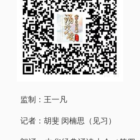
监制：王一凡
记者：胡斐 闵楠思（见习）