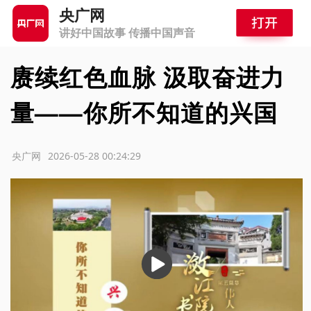
央广网
讲好中国故事 传播中国声音
赓续红色血脉 汲取奋进力
量——你所不知道的兴国
源：央广网
2026-05-28 00:24:29
播
放