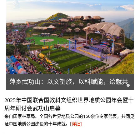
萍乡武功山：以文塑旅，以科赋能，绘就共
富新图景
2025年中国联合国教科文组织世界地质公园年会暨十
周年研讨会武功山启幕
来自国家林草局、全国各世界地质公园的150余位专家代表，共同见
证中国地质公园建设的十年成就。
[详细]