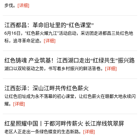
步伐。
[详细]
江西都昌：革命旧址里的“红色课堂”
6月16日，“红色薪火耀九江”活动启动，采访团走进都昌三处红色地
标，追寻革命足迹。
[详细]
红色铸魂 产业筑基！江西湖口走出“红绿共生”振兴路
湖口以双轮驱动之势，书写着乡村振兴的鲜活答卷。
[详细]
江西彭泽：深山江畔共传红色薪火
让红色旧址成为永不落幕的初心课堂，让红色薪火在赣鄱大地永续闪
耀。
[详细]
红星照耀中国丨于都河畔传薪火 长江岸线筑翠屏
老区人正走出一条绿色蝶变的生态新路。
[详细]