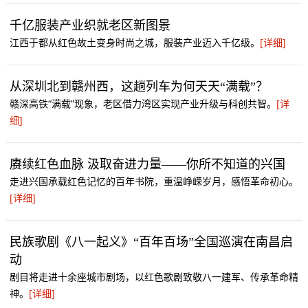
千亿服装产业织就老区新图景
江西于都从红色故土变身时尚之城，服装产业迈入千亿级。
[详细]
从深圳北到赣州西，这趟列车为何天天“满载”？
赣深高铁“满载”现象，老区借力湾区实现产业升级与科创共智。
[详
细]
赓续红色血脉 汲取奋进力量——你所不知道的兴国
走进兴国承载红色记忆的百年书院，重温峥嵘岁月，感悟革命初心。
[详细]
民族歌剧《八一起义》“百年百场”全国巡演在南昌启
动
剧目将走进十余座城市剧场，以红色歌剧致敬八一建军、传承革命精
神。
[详细]