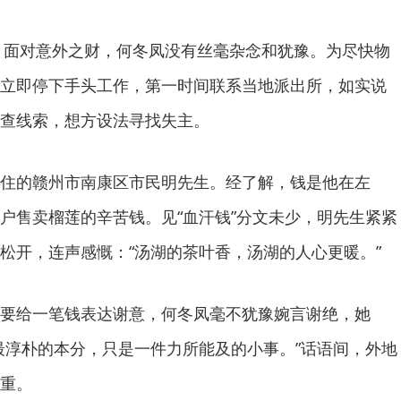
目，面对意外之财，何冬凤没有丝毫杂念和犹豫。为尽快物
立即停下手头工作，第一时间联系当地派出所，如实说
查线索，想方设法寻找失主。
住的赣州市南康区市民明先生。经了解，钱是他在左
户售卖榴莲的辛苦钱。见“血汗钱”分文未少，明先生紧紧
松开，连声感慨：“汤湖的茶叶香，汤湖的人心更暖。”
要给一笔钱表达谢意，何冬凤毫不犹豫婉言谢绝，她
最淳朴的本分，只是一件力所能及的小事。”话语间，外地
重。