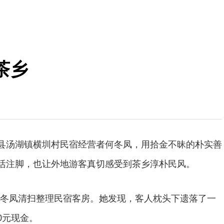
茶乡
川县汤湖镇横圳村民宿经营者何冬凤，用拾金不昧的朴实善
鲜活注脚，也让外地游客真切感受到茶乡淳朴民风。
冬凤清扫整理民宿客房。她发现，客人枕头下遗落了一
0元现金。