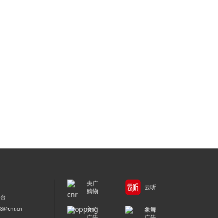
央广
云听
购物
平台
@cnr.cn
央广
象舞
广告
广告