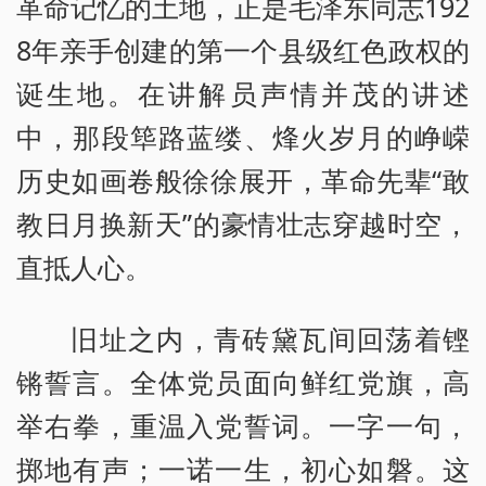
革命记忆的土地，正是毛泽东同志192
8年亲手创建的第一个县级红色政权的
诞生地。在讲解员声情并茂的讲述
中，那段筚路蓝缕、烽火岁月的峥嵘
历史如画卷般徐徐展开，革命先辈“敢
教日月换新天”的豪情壮志穿越时空，
直抵人心。
旧址之内，青砖黛瓦间回荡着铿
锵誓言。全体党员面向鲜红党旗，高
举右拳，重温入党誓词。一字一句，
掷地有声；一诺一生，初心如磐。这