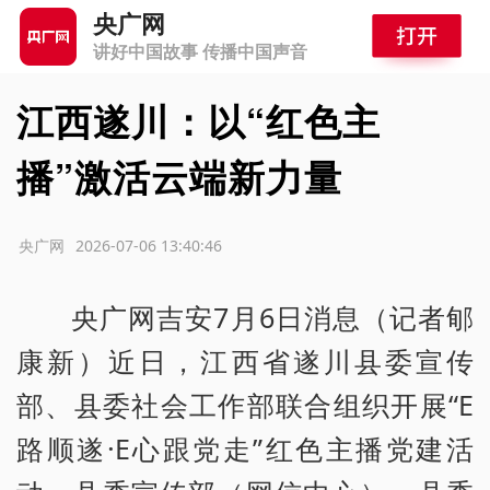
央广网
讲好中国故事 传播中国声音
江西遂川：以“红色主
播”激活云端新力量
源：央广网
2026-07-06 13:40:46
央广网吉安7月6日消息（记者郇
康新）近日，江西省遂川县委宣传
部、县委社会工作部联合组织开展“E
路顺遂·E心跟党走”红色主播党建活