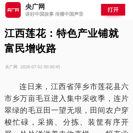
央广网
讲好中国故事 传播中国声音
江西莲花：特色产业铺就
富民增收路
源：央广网
2026-07-02 00:30:45
连日来，江西省萍乡市莲花县六
市乡万亩毛豆进入集中采收季，连片
翠绿的毛豆田一望无垠，田间农户穿
梭忙碌，采摘、分拣、装筐有序开