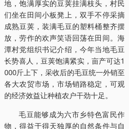
地，饱满厚实的豆荚挂满枝头，村民
们坐在田间小板凳上，双手不停采摘
成熟豆荚，装满毛豆的塑料桶整齐摆
放，劳作的欢声笑语回荡在田间。海
潭村党组织书记介绍，今年当地毛豆
长势喜人，豆荚饱满紧实，亩产可达1
000斤上下，采收后的毛豆统一外销至
各大农贸市场，市场销路稳定，可观
的经济效益让种植农户干劲十足。
毛豆能够成为六市乡特色富民作
物，得益于得天独厚的自然条件与自