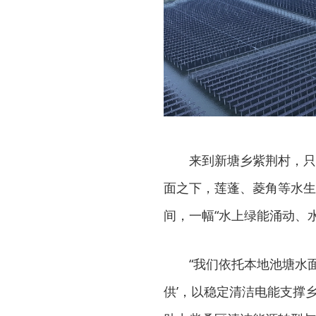
来到新塘乡紫荆村，只
面之下，莲蓬、菱角等水生
间，一幅“水上绿能涌动、
“我们依托本地池塘水
供’，以稳定清洁电能支撑