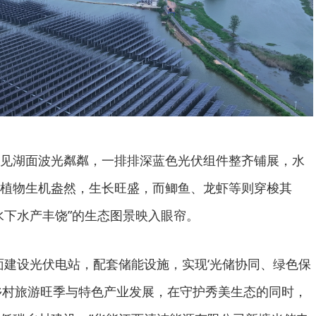
见湖面波光粼粼，一排排深蓝色光伏组件整齐铺展，水
植物生机盎然，生长旺盛，而鲫鱼、龙虾等则穿梭其
水下水产丰饶”的生态图景映入眼帘。
面建设光伏电站，配套储能设施，实现‘光储协同、绿色保
乡村旅游旺季与特色产业发展，在守护秀美生态的同时，