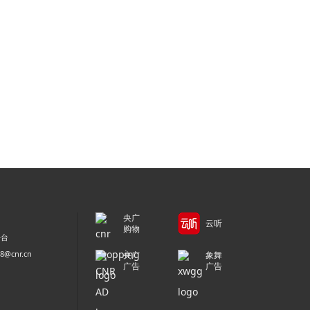
央广
云听
购物
平台
@cnr.cn
央广
象舞
广告
广告