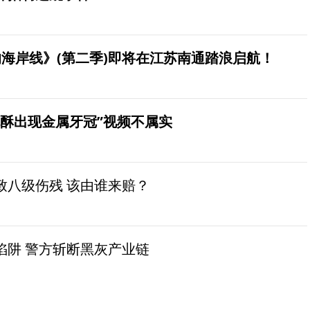
海岸线》(第二季)即将在江苏南通踏浪启航！
桃酥出现金属牙冠”视频不属实
致八级伤残 该由谁来赔？
陷阱 警方斩断黑灰产业链