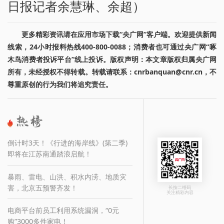
日报记者余慧琳、余超）
更多精彩资讯请在应用市场下载“央广网”客户端。欢迎提供新闻
线索，24小时报料热线400-800-0088；消费者也可通过央广网“啄
木鸟消费者投诉平台”线上投诉。版权声明：本文章版权归属央广网
所有，未经授权不得转载。转载请联系：cnrbanquan@cnr.cn，不
尊重原创的行为我们将追究责任。
倒计时3天！《行进的海岸线》(第二季)
即将在江苏南通踏浪启航！
暴雨、雷电、山洪、积水内涝、地质灾
害，北京五预警齐发！
长按二维码
关注精彩内容
电商平台前员工利用系统漏洞，“0元
购”3000多件家电！