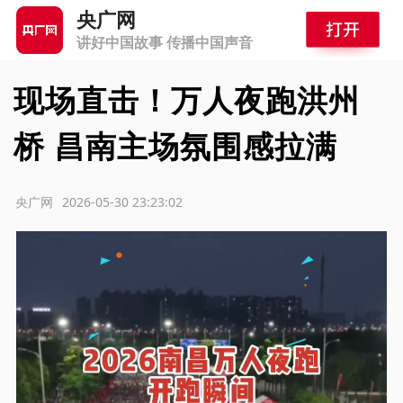
央广网
讲好中国故事 传播中国声音
现场直击！万人夜跑洪州
桥 昌南主场氛围感拉满
源：央广网
2026-05-30 23:23:02