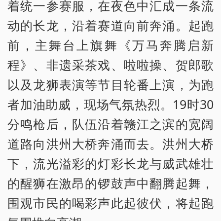
着统一参赛服，在夜色中汇成一条流
动的长龙，沿着赛道向前奔涌。起跑
前，主舞台上旗舞《万马奔腾启新
程》、非遗采茶戏、啦啦操、贺郎歌
以及龙狮表演等节目轮番上演，为跑
者加油助威，现场气氛热烈。19时30
分鸣枪后，队伍沿着赣江之滨的宽阔
道路向洪州大桥奔涌而去。洪州大桥
下，流光溢彩的灯彩长龙与威武雄壮
的醒狮在激昂的锣鼓声中翻腾起舞，
围观市民的喝彩声此起彼伏，将起跑