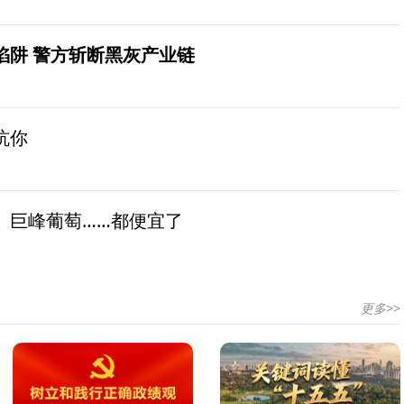
陷阱 警方斩断黑灰产业链
坑你
、巨峰葡萄……都便宜了
更多>>