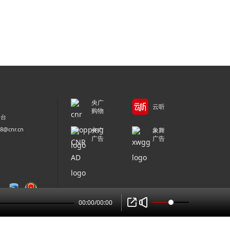
央广
云听
购物
平台
@cnr.cn
央广
象舞
广告
广告
00:00
/
00:00