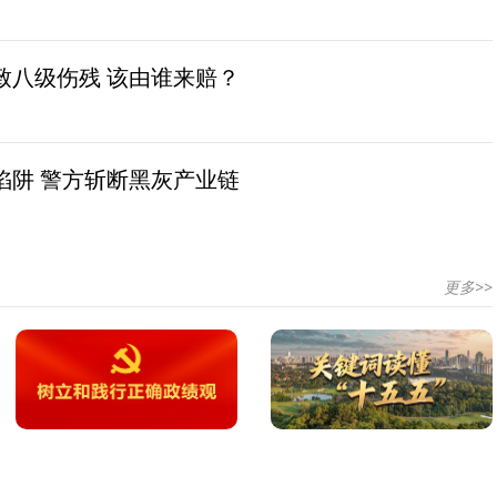
致八级伤残 该由谁来赔？
陷阱 警方斩断黑灰产业链
更多>>