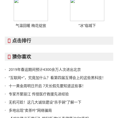
气温回暖 梅花绽放
“冰”临城下
点击排行

猜你喜欢

2019年春运期间预计4300余万人次进出北京
“互联网+”，究竟加什么？看第四届互博会上的这些黑科技！
十一黄金周明日开启 7天长假先要知道这些事！
专家齐聚丽江 传授医疗救援先进经验
无机可趁！这几大诚信建设“杀手锏”了解一下
多地出现“卖茶叶”网络骗局