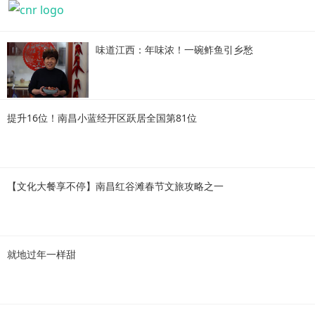
味道江西：年味浓！一碗鲊鱼引乡愁
提升16位！南昌小蓝经开区跃居全国第81位
【文化大餐享不停】南昌红谷滩春节文旅攻略之一
就地过年一样甜